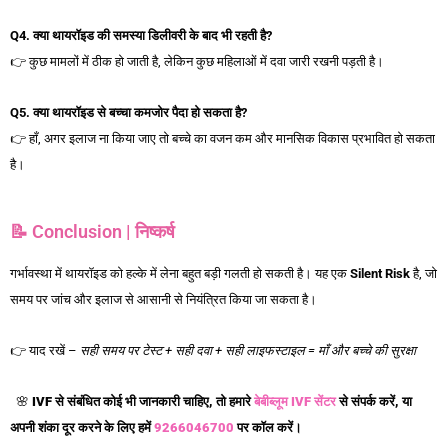
Q4.
क्या
थायरॉइड
की
समस्या
डिलीवरी
के
बाद
भी
रहती
है?
👉 कुछ मामलों में ठीक हो जाती है, लेकिन कुछ महिलाओं में दवा जारी रखनी पड़ती है।
Q5.
क्या
थायरॉइड
से
बच्चा
कमजोर
पैदा
हो
सकता
है?
👉 हाँ, अगर इलाज ना किया जाए तो बच्चे का वजन कम और मानसिक विकास प्रभावित हो सकता
है।
📝 Conclusion | निष्कर्ष
गर्भावस्था में थायरॉइड को हल्के में लेना बहुत बड़ी गलती हो सकती है। यह एक
Silent Risk
है, जो
समय पर जांच और इलाज से आसानी से नियंत्रित किया जा सकता है।
👉 याद रखें –
सही
समय
पर
टेस्ट +
सही
दवा +
सही
लाइफस्टाइल =
माँ
और
बच्चे
की
सुरक्षा
🌸
IVF से संबंधित कोई भी जानकारी चाहिए, तो हमारे
बेबीब्लूम IVF सेंटर
से संपर्क करें, या
अपनी शंका दूर करने के लिए हमें
9266046700
पर कॉल करें।