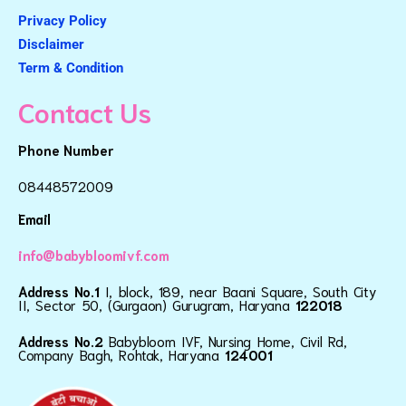
Privacy Policy
Disclaimer
Term & Condition
Contact Us
Phone Number
08448572009
Email
info@babybloomivf.com
Address No.1
I, block, 189, near Baani Square, South City
II, Sector 50, (Gurgaon) Gurugram, Haryana
122018
Address No.2
Babybloom IVF, Nursing Home, Civil Rd,
Company Bagh, Rohtak, Haryana
124001