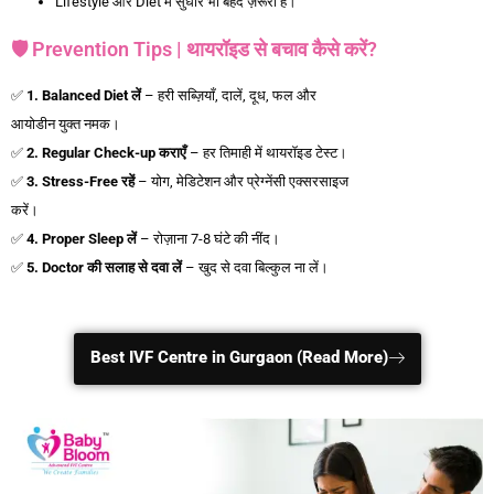
Lifestyle और Diet में सुधार भी बेहद ज़रूरी है।
🛡️ Prevention Tips | थायरॉइड से बचाव कैसे करें?
✅
1. Balanced Diet
लें
– हरी सब्ज़ियाँ, दालें, दूध, फल और
आयोडीन युक्त नमक।
✅
2. Regular Check-up
कराएँ
– हर तिमाही में थायरॉइड टेस्ट।
✅
3. Stress-Free
रहें
– योग, मेडिटेशन और प्रेग्नेंसी एक्सरसाइज
करें।
✅
4. Proper Sleep
लें
– रोज़ाना 7-8 घंटे की नींद।
✅
5. Doctor
की
सलाह
से
दवा
लें
– खुद से दवा बिल्कुल ना लें।
Best IVF Centre in Gurgaon (Read More)