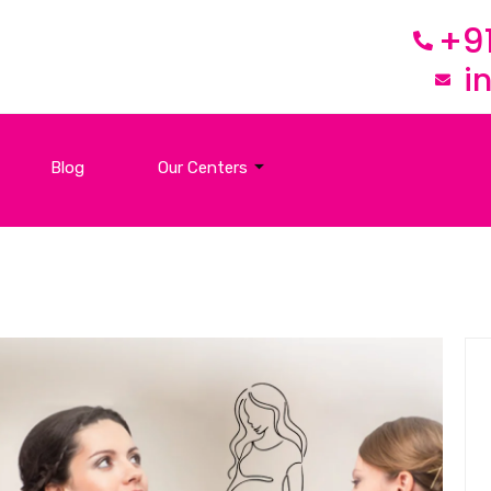
+9
i
Blog
Our Centers