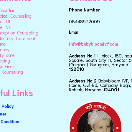
Phone Number
unselling
ical Counselling
e IUI
08448572009
e IVF
Email
ception Counselling
fertility Treatment
und
info@babybloomivf.com
scopy
ty care
Address No.1
I, block, 189, ne
Square, South City II, Sector 5
ezing
(Gurgaon) Gurugram, Haryana
ervices
122018
 Counselling
Address No.2
Babybloom IVF, 
Home, Civil Rd, Company Bagh,
ful Links
Rohtak, Haryana
124001
 Policy
imer
Condition