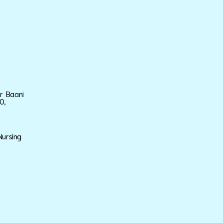
ar Baani
0,
Nursing