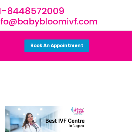
1-8448572009
nfo@babybloomivf.com
Book An Appointment