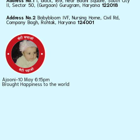
Address No.1
I, block, 189, near Baani Square, South City
II, Sector 50, (Gurgaon) Gurugram, Haryana
122018
Address No.2
Babybloom IVF, Nursing Home, Civil Rd,
Company Bagh, Rohtak, Haryana
124001
Ajooni-10 May 6:15pm
Brought Happiness to the world