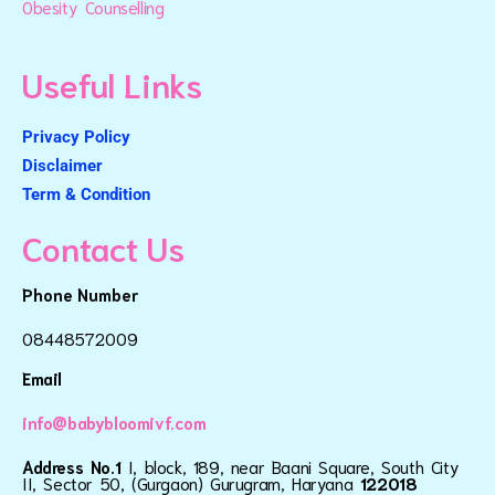
Obesity Counselling
Useful Links
Privacy Policy
Disclaimer
Term & Condition
Contact Us
Phone Number
08448572009
Email
info@babybloomivf.com
Address No.1
I, block, 189, near Baani Square, South City
II, Sector 50, (Gurgaon) Gurugram, Haryana
122018