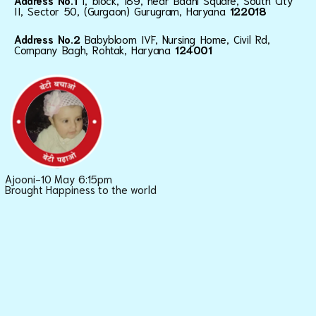
Address No.1
I, block, 189, near Baani Square, South City
II, Sector 50, (Gurgaon) Gurugram, Haryana
122018
Address No.2
Babybloom IVF, Nursing Home, Civil Rd,
Company Bagh, Rohtak, Haryana
124001
Ajooni-10 May 6:15pm
Brought Happiness to the world