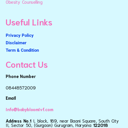
Obesity Counselling
Useful Links
Privacy Policy
Disclaimer
Term & Condition
Contact Us
Phone Number
08448572009
Email
info@babybloomivf.com
Address No.1
I, block, 189, near Baani Square, South City
II, Sector 50, (Gurgaon) Gurugram, Haryana
122018