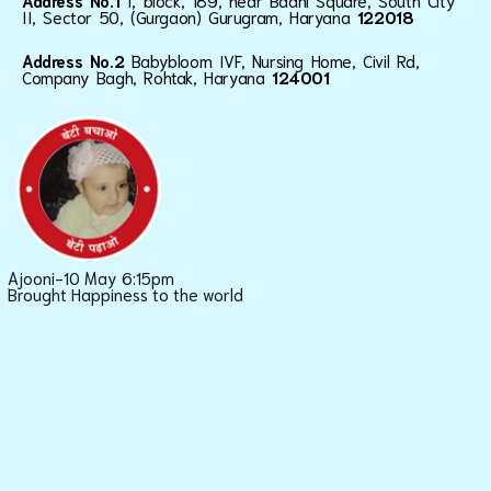
Address No.1
I, block, 189, near Baani Square, South City
II, Sector 50, (Gurgaon) Gurugram, Haryana
122018
Address No.2
Babybloom IVF, Nursing Home, Civil Rd,
Company Bagh, Rohtak, Haryana
124001
Ajooni-10 May 6:15pm
Brought Happiness to the world