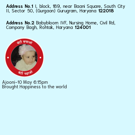
Address No.1
I, block, 189, near Baani Square, South City
II, Sector 50, (Gurgaon) Gurugram, Haryana
122018
Address No.2
Babybloom IVF, Nursing Home, Civil Rd,
Company Bagh, Rohtak, Haryana
124001
Ajooni-10 May 6:15pm
Brought Happiness to the world