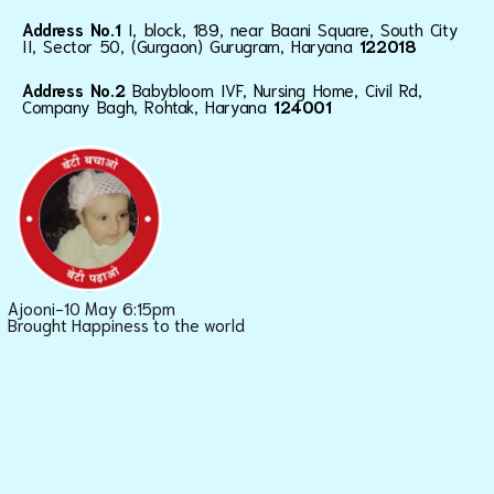
Address No.1
I, block, 189, near Baani Square, South City
II, Sector 50, (Gurgaon) Gurugram, Haryana
122018
Address No.2
Babybloom IVF, Nursing Home, Civil Rd,
Company Bagh, Rohtak, Haryana
124001
Ajooni-10 May 6:15pm
Brought Happiness to the world