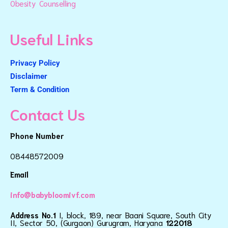
Obesity Counselling
Useful Links
Privacy Policy
Disclaimer
Term & Condition
Contact Us
Phone Number
08448572009
Email
info@babybloomivf.com
Address No.1
I, block, 189, near Baani Square, South City
II, Sector 50, (Gurgaon) Gurugram, Haryana
122018