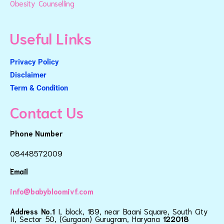
Obesity Counselling
Useful Links
Privacy Policy
Disclaimer
Term & Condition
Contact Us
Phone Number
08448572009
Email
info@babybloomivf.com
Address No.1
I, block, 189, near Baani Square, South City
II, Sector 50, (Gurgaon) Gurugram, Haryana
122018