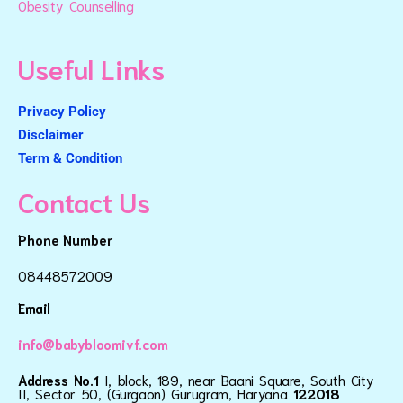
Obesity Counselling
Useful Links
Privacy Policy
Disclaimer
Term & Condition
Contact Us
Phone Number
08448572009
Email
info@babybloomivf.com
Address No.1
I, block, 189, near Baani Square, South City
II, Sector 50, (Gurgaon) Gurugram, Haryana
122018