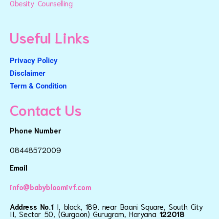
Obesity Counselling
Useful Links
Privacy Policy
Disclaimer
Term & Condition
Contact Us
Phone Number
08448572009
Email
info@babybloomivf.com
Address No.1
I, block, 189, near Baani Square, South City
II, Sector 50, (Gurgaon) Gurugram, Haryana
122018