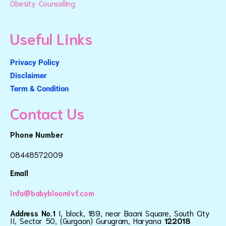
Obesity Counselling
Useful Links
Privacy Policy
Disclaimer
Term & Condition
Contact Us
Phone Number
08448572009
Email
info@babybloomivf.com
Address No.1
I, block, 189, near Baani Square, South City
II, Sector 50, (Gurgaon) Gurugram, Haryana
122018