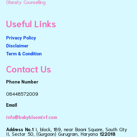
Obesity Counselling
Useful Links
Privacy Policy
Disclaimer
Term & Condition
Contact Us
Phone Number
08448572009
Email
info@babybloomivf.com
Address No.1
I, block, 189, near Baani Square, South City
II, Sector 50, (Gurgaon) Gurugram, Haryana
122018