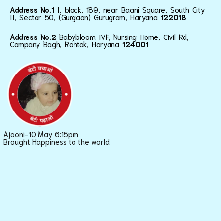
Address No.1
I, block, 189, near Baani Square, South City
II, Sector 50, (Gurgaon) Gurugram, Haryana
122018
Address No.2
Babybloom IVF, Nursing Home, Civil Rd,
Company Bagh, Rohtak, Haryana
124001
Ajooni-10 May 6:15pm
Brought Happiness to the world