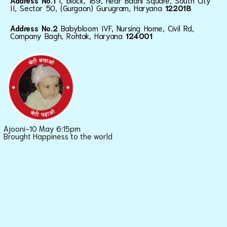
Address No.1
I, block, 189, near Baani Square, South City
II, Sector 50, (Gurgaon) Gurugram, Haryana
122018
Address No.2
Babybloom IVF, Nursing Home, Civil Rd,
Company Bagh, Rohtak, Haryana
124001
Ajooni-10 May 6:15pm
Brought Happiness to the world