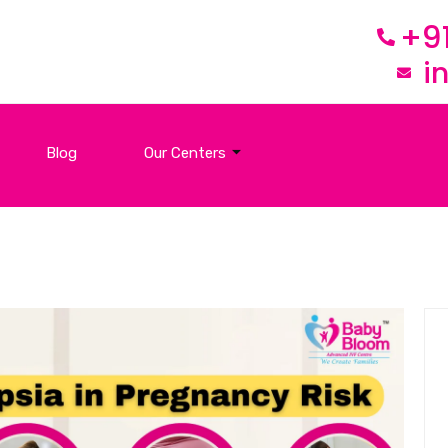
+9
i
Blog
Our Centers