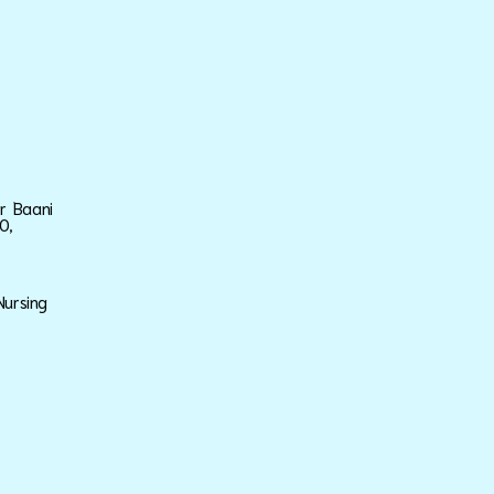
ar Baani
0,
Nursing