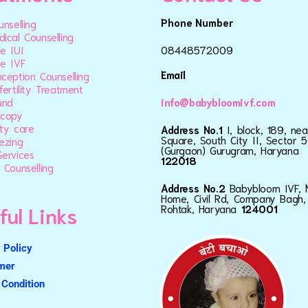
Phone Number
unselling
ical Counselling
e IUI
08448572009
e IVF
Email
ception Counselling
fertility Treatment
und
info@babybloomivf.com
scopy
ty care
Address No.1
I, block, 189, ne
Square, South City II, Sector 5
ezing
(Gurgaon) Gurugram, Haryana
ervices
122018
 Counselling
Address No.2
Babybloom IVF, 
Home, Civil Rd, Company Bagh,
ful Links
Rohtak, Haryana
124001
 Policy
imer
Condition