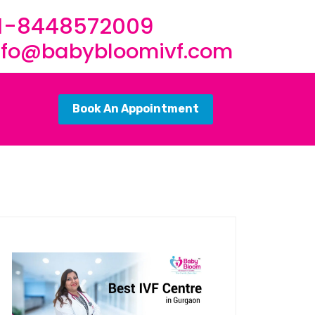
1-8448572009
nfo@babybloomivf.com
Book An Appointment