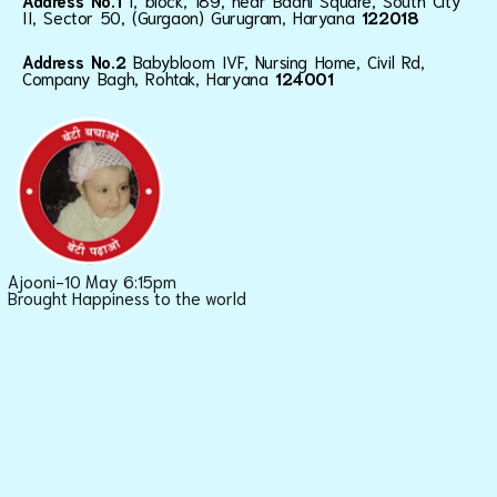
Address No.1
I, block, 189, near Baani Square, South City
II, Sector 50, (Gurgaon) Gurugram, Haryana
122018
Address No.2
Babybloom IVF, Nursing Home, Civil Rd,
Company Bagh, Rohtak, Haryana
124001
Ajooni-10 May 6:15pm
Brought Happiness to the world