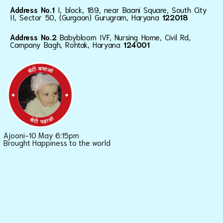
Address No.1
I, block, 189, near Baani Square, South City
II, Sector 50, (Gurgaon) Gurugram, Haryana
122018
Address No.2
Babybloom IVF, Nursing Home, Civil Rd,
Company Bagh, Rohtak, Haryana
124001
Ajooni-10 May 6:15pm
Brought Happiness to the world