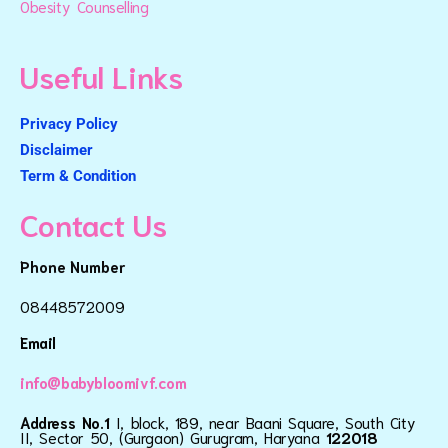
Obesity Counselling
Useful Links
Privacy Policy
Disclaimer
Term & Condition
Contact Us
Phone Number
08448572009
Email
info@babybloomivf.com
Address No.1
I, block, 189, near Baani Square, South City
II, Sector 50, (Gurgaon) Gurugram, Haryana
122018