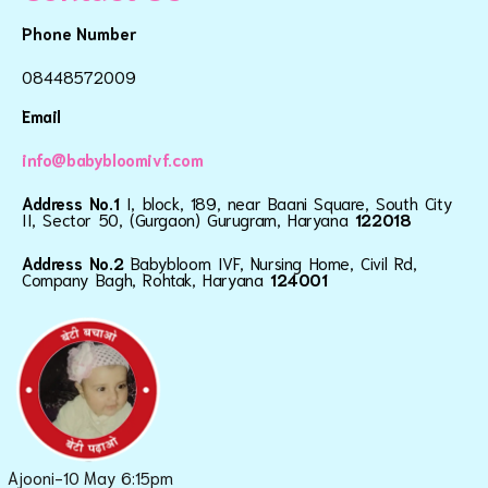
Phone Number
08448572009
Email
info@babybloomivf.com
Address No.1
I, block, 189, near Baani Square, South City
II, Sector 50, (Gurgaon) Gurugram, Haryana
122018
Address No.2
Babybloom IVF, Nursing Home, Civil Rd,
Company Bagh, Rohtak, Haryana
124001
Ajooni-10 May 6:15pm