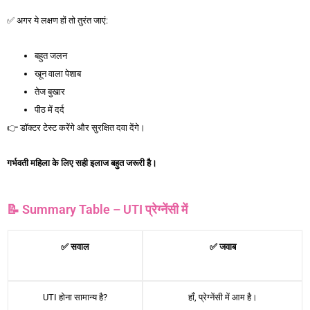
✅ अगर ये लक्षण हों तो तुरंत जाएं:
बहुत जलन
खून वाला पेशाब
तेज बुखार
पीठ में दर्द
👉 डॉक्टर टेस्ट करेंगे और सुरक्षित दवा देंगे।
गर्भवती
महिला
के
लिए
सही
इलाज
बहुत
जरूरी
है।
📝 Summary Table – UTI प्रेग्नेंसी में
✅
सवाल
✅
जवाब
UTI होना सामान्य है?
हाँ, प्रेग्नेंसी में आम है।