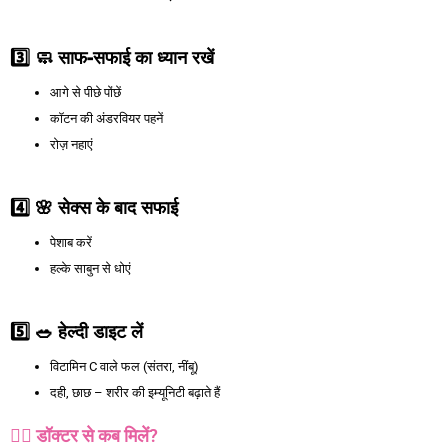
3️
⃣
🧼
साफ-
सफाई
का
ध्यान
रखें
आगे से पीछे पोंछें
कॉटन की अंडरवियर पहनें
रोज़ नहाएं
4️
⃣
🌸
सेक्स
के
बाद
सफाई
पेशाब करें
हल्के साबुन से धोएं
5️
⃣
🥗
हेल्दी
डाइट
लें
विटामिन C वाले फल (संतरा, नींबू)
दही, छाछ – शरीर की इम्यूनिटी बढ़ाते हैं
👩‍⚕️ डॉक्टर से कब मिलें?