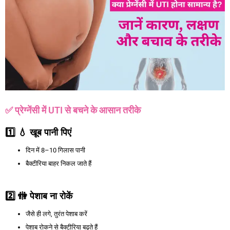
✅ प्रेग्नेंसी में UTI से बचने के आसान तरीके
1️
⃣
💧
खूब
पानी
पिएं
दिन में 8–10 गिलास पानी
बैक्टीरिया बाहर निकल जाते हैं
2️
⃣
🚻
पेशाब
ना
रोकें
जैसे ही लगे, तुरंत पेशाब करें
पेशाब रोकने से बैक्टीरिया बढ़ते हैं