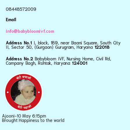
08448572009
Email
info@babybloomivf.com
Address No.1
I, block, 189, near Baani Square, South City
II, Sector 50, (Gurgaon) Gurugram, Haryana
122018
Address No.2
Babybloom IVF, Nursing Home, Civil Rd,
Company Bagh, Rohtak, Haryana
124001
Ajooni-10 May 6:15pm
Brought Happiness to the world