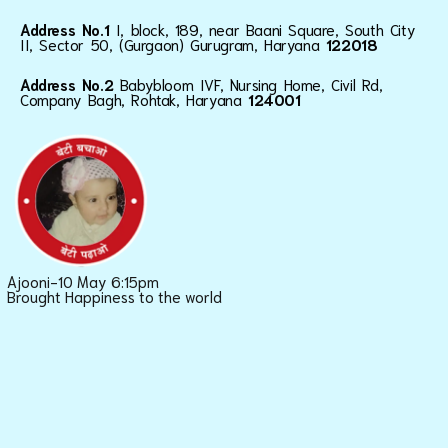
Address No.1
I, block, 189, near Baani Square, South City
II, Sector 50, (Gurgaon) Gurugram, Haryana
122018
Address No.2
Babybloom IVF, Nursing Home, Civil Rd,
Company Bagh, Rohtak, Haryana
124001
Ajooni-10 May 6:15pm
Brought Happiness to the world