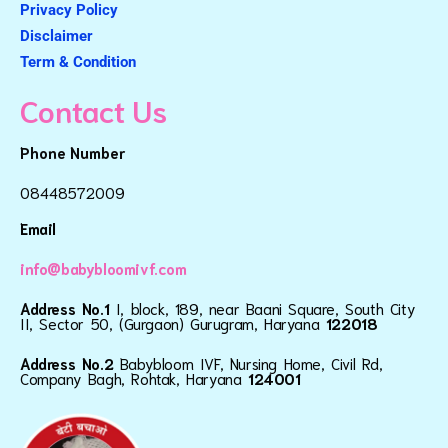
Privacy Policy
Disclaimer
Term & Condition
Contact Us
Phone Number
08448572009
Email
info@babybloomivf.com
Address No.1
I, block, 189, near Baani Square, South City
II, Sector 50, (Gurgaon) Gurugram, Haryana
122018
Address No.2
Babybloom IVF, Nursing Home, Civil Rd,
Company Bagh, Rohtak, Haryana
124001