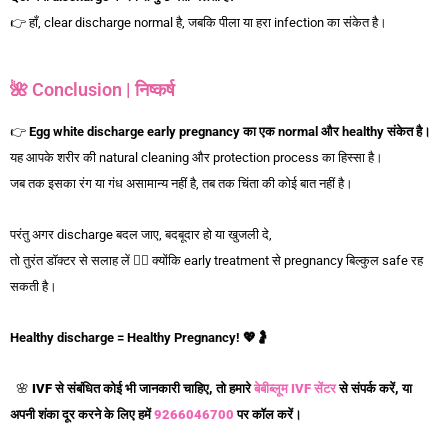
👉 हाँ, clear discharge normal है, जबकि पीला या हरा infection का संकेत है।
🌺 Conclusion | निष्कर्ष
👉
Egg white discharge early pregnancy
का
एक normal
और healthy
संकेत
है।
यह आपके शरीर की natural cleaning और protection process का हिस्सा है।
जब तक इसका रंग या गंध असामान्य नहीं है, तब तक चिंता की कोई बात नहीं है।
परंतु अगर discharge बदल जाए, बदबूदार हो या खुजली दे,
तो तुरंत डॉक्टर से सलाह लें 👩‍⚕️ क्योंकि early treatment से pregnancy बिल्कुल safe रह
सकती है।
Healthy discharge = Healthy Pregnancy!
💖🤰
🌸
IVF से संबंधित कोई भी जानकारी चाहिए, तो हमारे
बेबीब्लूम IVF सेंटर
से संपर्क करें, या
अपनी शंका दूर करने के लिए हमें
9266046700
पर कॉल करें।