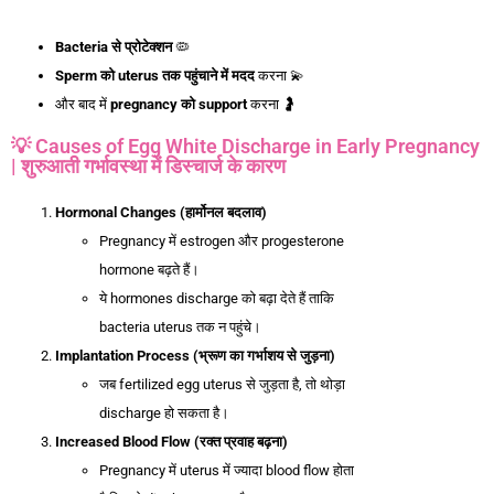
Bacteria
से
प्रोटेक्शन
🦠
Sperm
को uterus
तक
पहुंचाने
में
मदद
करना 💫
और बाद में
pregnancy
को support
करना 🤰
💡 Causes of Egg White Discharge in Early Pregnancy
| शुरुआती गर्भावस्था में डिस्चार्ज के कारण
Hormonal Changes (
हार्मोनल
बदलाव)
Pregnancy में estrogen और progesterone
hormone बढ़ते हैं।
ये hormones discharge को बढ़ा देते हैं ताकि
bacteria uterus तक न पहुंचे।
Implantation Process (
भ्रूण
का
गर्भाशय
से
जुड़ना)
जब fertilized egg uterus से जुड़ता है, तो थोड़ा
discharge हो सकता है।
Increased Blood Flow (
रक्त
प्रवाह
बढ़ना)
Pregnancy में uterus में ज्यादा blood flow होता