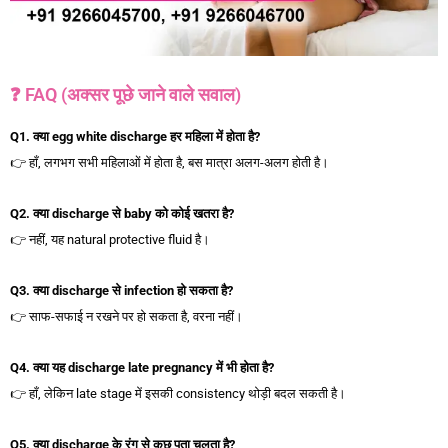
❓ FAQ (अक्सर पूछे जाने वाले सवाल)
Q1.
क्या egg white discharge
हर
महिला
में
होता
है?
👉 हाँ, लगभग सभी महिलाओं में होता है, बस मात्रा अलग-अलग होती है।
Q2.
क्या discharge
से baby
को
कोई
खतरा
है?
👉 नहीं, यह natural protective fluid है।
Q3.
क्या discharge
से infection
हो
सकता
है?
👉 साफ-सफाई न रखने पर हो सकता है, वरना नहीं।
Q4.
क्या
यह discharge late pregnancy
में
भी
होता
है?
👉 हाँ, लेकिन late stage में इसकी consistency थोड़ी बदल सकती है।
Q5.
क्या discharge
के
रंग
से
कुछ
पता
चलता
है?