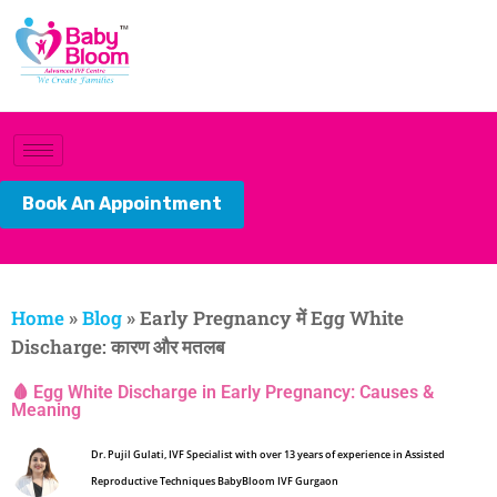
Book An Appointment
Home
»
Blog
»
Early Pregnancy में Egg White
Discharge: कारण और मतलब
🩸 Egg White Discharge in Early Pregnancy: Causes &
Meaning
Dr. Pujil Gulati, IVF Specialist with over 13 years of experience in Assisted
Reproductive Techniques BabyBloom IVF Gurgaon