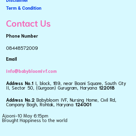
Disclaimer
Term & Condition
Contact Us
Phone Number
08448572009
Email
info@babybloomivf.com
Address No.1
I, block, 189, near Baani Square, South City
II, Sector 50, (Gurgaon) Gurugram, Haryana
122018
Address No.2
Babybloom IVF, Nursing Home, Civil Rd,
Company Bagh, Rohtak, Haryana
124001
Ajooni-10 May 6:15pm
Brought Happiness to the world