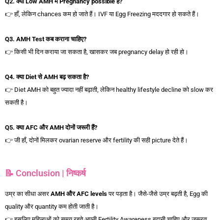
Q2.
क्या Low AMH
में Pregnancy possible
है?
👉 हाँ, लेकिन chances कम हो जाते हैं। IVF या Egg Freezing मददगार हो सकते हैं।
Q3. AMH Test
कब
कराना
चाहिए?
👉 किसी भी दिन कराया जा सकता है, खासकर जब pregnancy delay हो रही हो।
Q4.
क्या Diet
से AMH
बढ़
सकता
है?
👉 Diet AMH को बहुत ज्यादा नहीं बढ़ाती, लेकिन healthy lifestyle decline को slow कर
सकती है।
Q5.
क्या AFC
और AMH
दोनों
जरूरी
हैं?
👉 जी हाँ, दोनों मिलकर ovarian reserve और fertility की सही picture देते हैं।
📝 Conclusion | निष्कर्ष
उम्र का सीधा असर
AMH
और AFC levels
पर पड़ता है। जैसे-जैसे उम्र बढ़ती है, Egg की
quality और quantity कम होती जाती है।
👉 इसलिए महिलाओं को समय रहते अपनी Fertility Awareness बढ़ानी चाहिए और जरूरत