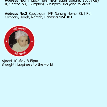
Address No.1
I, block, 189, near Baani Square, South City
II, Sector 50, (Gurgaon) Gurugram, Haryana
122018
Address No.2
Babybloom IVF, Nursing Home, Civil Rd,
Company Bagh, Rohtak, Haryana
124001
Ajooni-10 May 6:15pm
Brought Happiness to the world